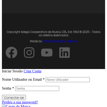
Copyright Adega Cooperativa de Murça, CRL, Est. 1963 © 2025 – Todos
os direitos reservados
Made by
Brand 22 Creative Agency
Iniciar Sessão
Criar Conta
Nome Utilizador ou Email
*
Senha
*
Conecte-se
Perdeu a sua password?