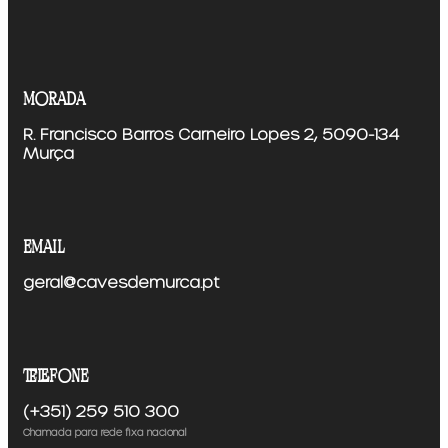
morada
R. Francisco Barros Carneiro Lopes 2, 5090-134
Murça
email
geral@cavesdemurca.pt
telefone
(+351) 259 510 300
Chamada para rede fixa nacional