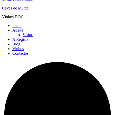
Caves de Murça
Vinhos DOC
Início
Adega
Visitas
A Região
Blog
Vinhos
Contactos