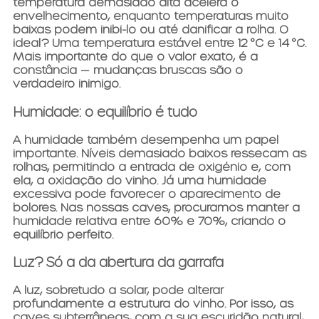
temperatura demasiado alta acelera o
envelhecimento, enquanto temperaturas muito
baixas podem inibi-lo ou até danificar a rolha. O
ideal? Uma temperatura estável entre
12 °C e 14 °C
.
Mais importante do que o valor exato, é a
constância — mudanças bruscas são o
verdadeiro inimigo.
Humidade: o equilíbrio é tudo
A humidade também desempenha um papel
importante. Níveis demasiado baixos ressecam as
rolhas, permitindo a entrada de oxigénio e, com
ela, a oxidação do vinho. Já uma humidade
excessiva pode favorecer o aparecimento de
bolores. Nas nossas caves, procuramos manter a
humidade relativa entre
60% e 70%
, criando o
equilíbrio perfeito.
Luz? Só a da abertura da garrafa
A luz, sobretudo a solar, pode alterar
profundamente a estrutura do vinho. Por isso, as
caves subterrâneas, com a sua escuridão natural,