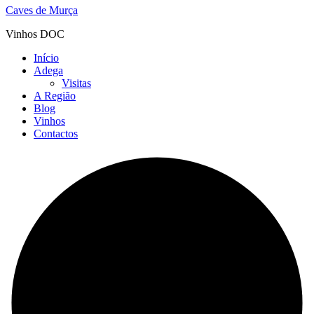
Caves de Murça
Vinhos DOC
Início
Adega
Visitas
A Região
Blog
Vinhos
Contactos