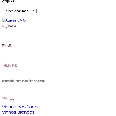
Arquivo
morada
R. Francisco Barros Carneiro Lopes 2, 5090-134 Murça
email
geral@cavesdemurca.pt
telefone
(+351) 259 510 300
Chamada para rede fixa nacional
vinhos
Vinhos dos Porto
Vinhos Brancos