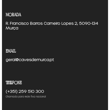
morada
R. Francisco Barros Carneiro Lopes 2, 5090-134
Murça
email
geral@cavesdemurca.pt
telefone
(+351) 259 510 300
Chamada para rede fixa nacional