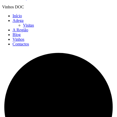
Vinhos DOC
Início
Adega
Visitas
A Região
Blog
Vinhos
Contactos