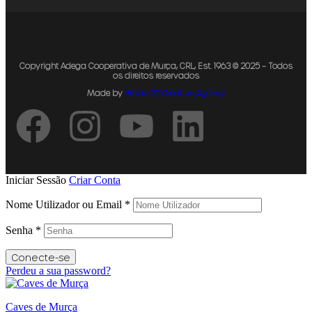
Copyright Adega Cooperativa de Murça, CRL, Est. 1963 © 2025 – Todos
os direitos reservados
Made by
Brand 22 Creative Agency
Iniciar Sessão
Criar Conta
Nome Utilizador ou Email
*
Senha
*
Conecte-se
Perdeu a sua password?
Caves de Murça