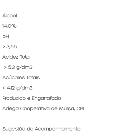
Álcool
14,0%
pH
> 3,65
Acidez Total
> 5.3 g/dm3
Açúcares Totais
< 4,12 g/dm3
Produzido e Engarrafado
Adega Cooperativa de Murça, CRL
Sugestão de Acompanhamento