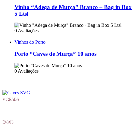
Vinho “Adega de Murça” Branco – Bag in Box
5 Ltsl
0 Avaliações
Vinhos do Porto
Porto “Caves de Murça” 10 anos
0 Avaliações
morada
R. Francisco Barros Carneiro Lopes 2, 5090-134 Murça
email
geral@cavesdemurca.pt