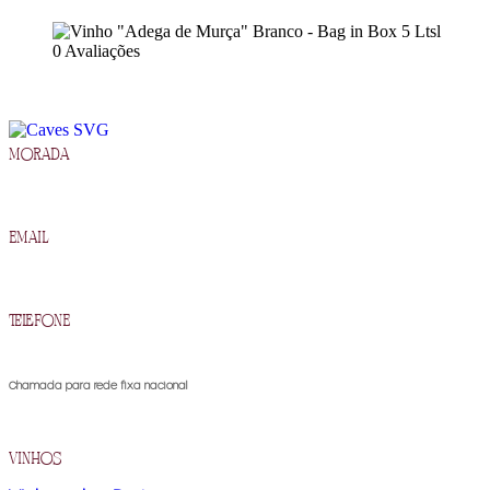
0 Avaliações
morada
R. Francisco Barros Carneiro Lopes 2, 5090-134 Murça
email
geral@cavesdemurca.pt
telefone
(+351) 259 510 300
Chamada para rede fixa nacional
vinhos