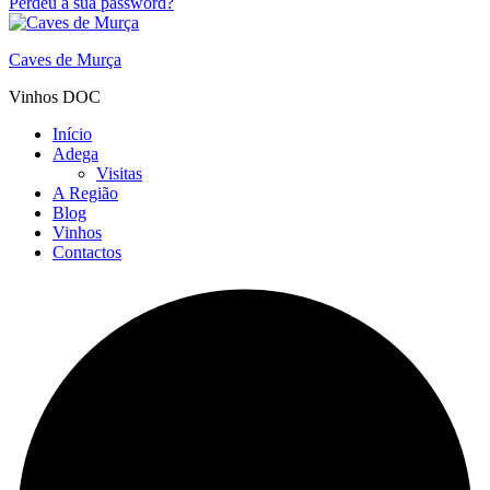
Perdeu a sua password?
Caves de Murça
Vinhos DOC
Início
Adega
Visitas
A Região
Blog
Vinhos
Contactos